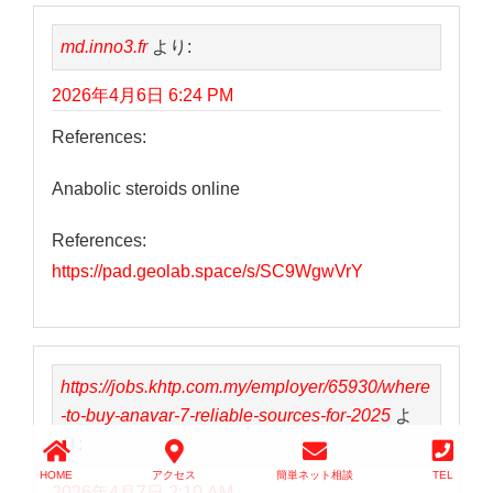
md.inno3.fr
より:
2026年4月6日 6:24 PM
References:
Anabolic steroids online
References:
https://pad.geolab.space/s/SC9WgwVrY
https://jobs.khtp.com.my/employer/65930/where
-to-buy-anavar-7-reliable-sources-for-2025
よ
り:
HOME
アクセス
簡単ネット相談
TEL
2026年4月7日 2:10 AM