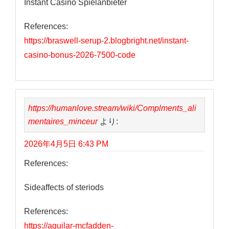
Instant Casino Spielanbieter
References:
https://braswell-serup-2.blogbright.net/instant-
casino-bonus-2026-7500-code
https://humanlove.stream/wiki/Complments_ali
mentaires_minceur
より:
2026年4月5日 6:43 PM
References:
Sideaffects of steriods
References:
https://aguilar-mcfadden-