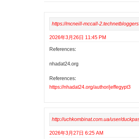
https://mcneill-mccall-2.technetbloggers
2026年3月26日 11:45 PM
References:
nhadat24.org
References:
https://nhadat24.org/author/jeffegypt3
http://uchkombinat.com.ua/user/duckpa
2026年3月27日 6:25 AM