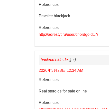
References:
Practice blackjack
References:
http://adrestyt.ru/user/chordgold17/
hackmd.okfn.de
より:
2026年3月28日 12:34 AM
References:
Real steroids for sale online
References: