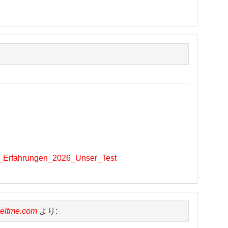
ino_Erfahrungen_2026_Unser_Test
uzeltme.com
より: