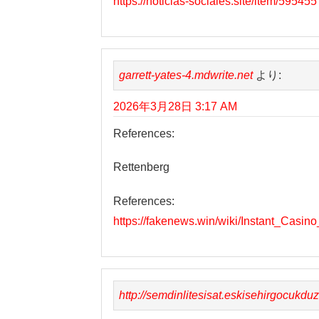
https://noticias-sociales.site/item/595455
garrett-yates-4.mdwrite.net
より:
2026年3月28日 3:17 AM
References:
Rettenberg
References:
https://fakenews.win/wiki/Instant_Cas
http://semdinlitesisat.eskisehirgocukd