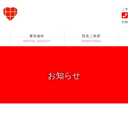
ご予
9:3
審美歯科
院長ご挨拶
DENTAL BEAUTY
GREETINGS
お知らせ