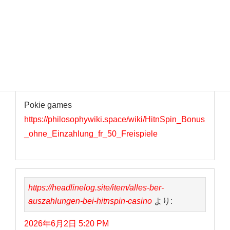
https://philosophywiki.space/
より:
2026年6月2日 2:48 PM
References:
Pokie games
https://philosophywiki.space/wiki/HitnSpin_Bonus
_ohne_Einzahlung_fr_50_Freispiele
https://headlinelog.site/item/alles-ber-
auszahlungen-bei-hitnspin-casino
より:
2026年6月2日 5:20 PM