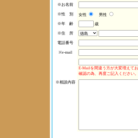
※お名前
※性 別
女性
男性
※年 齢
歳
※住 所
電話番号
※e-mail
E-Mailを間違う方が大変増えて
確認の為、再度ご記入ください
※相談内容