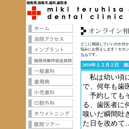
徳島県,徳島市,歯科,歯医者
どこに相談していいのか分
悩みにお答えします！セカ
ちら
です。
2010年１２月２日 
私は幼い頃に
で、何年も歯
予約してもそ
る、歯医者に
嗅いだ瞬間吐
た日を改めて