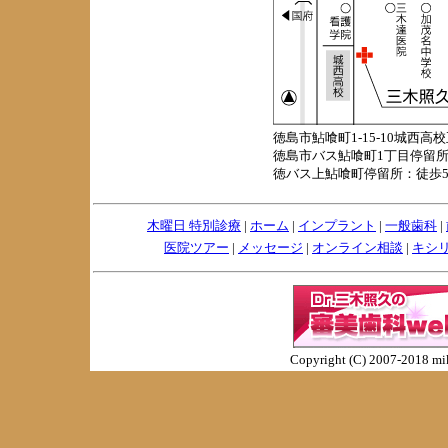
徳島市鮎喰町1-15-10城西高校
徳島市バス鮎喰町1丁目停留所
徳バス上鮎喰町停留所：徒歩
木曜日 特別診療
|
ホーム
|
インプラント
|
一般歯科
|
医院ツアー
|
メッセージ
|
オンライン相談
|
キシ
Copyright (C) 2007-2018 miki