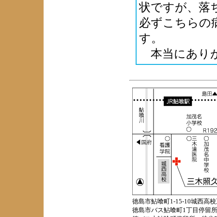
状ですが、落
必ずこちらの
す。
本当にありが
徳島市鮎喰町1-15-10城西高校
徳島市バス鮎喰町1丁目停留所