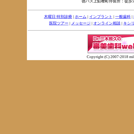
徳バス上鮎喰町停留所：徒歩
木曜日 特別診療
|
ホーム
|
インプラント
|
一般歯科
|
医院ツアー
|
メッセージ
|
オンライン相談
|
キシ
Copyright (C) 2007-2018 miki