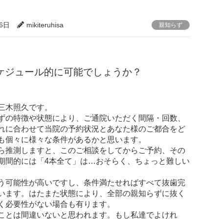
16日
mikiteruhisa
親知らず
ケジュール的に可能でしょうか？
三木照久です。
ずの特徴や状態により、ご通院いただく間隔・回数、
れに合わせて当院の予約状況とあなた様のご都合をど
も個々に様々な条件があるかと思います。
ら推測しますと、このご相談をしてからご予約、その
期間的には「4本全て」は…おそらく、ちょっと難しい
う可能性が高いですし、条件満たせればすべて抜歯完
います。はたまた状態により、全部の親知らずに抜く
く必要性がない場合も有ります。
ことは間違いないと思われます。もし私達でよけれ