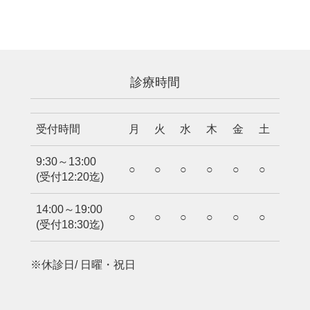
診療時間
受付時間
月
火
水
木
金
土
9:30～13:00
○
○
○
○
○
○
(受付12:20迄)
14:00～19:00
○
○
○
○
○
○
(受付18:30迄)
※休診日/ 日曜・祝日