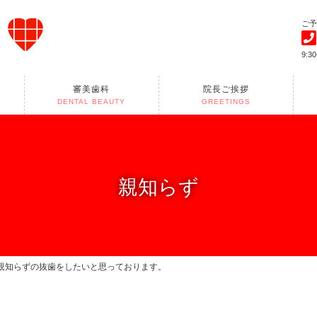
ご予
9:3
審美歯科
院長ご挨拶
DENTAL BEAUTY
GREETINGS
親知らず
に親知らずの抜歯をしたいと思っております。