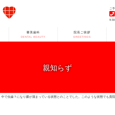
ご予
9:3
審美歯科
院長ご挨拶
DENTAL BEAUTY
GREETINGS
親知らず
、中で虫歯？になり膿が溜まっている状態とのことでした。このような状態でも貴