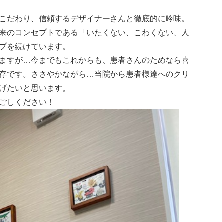
こだわり、信頼するデザイナーさんと徹底的に吟味。
来のコンセプトである「いたくない、こわくない、人
プを続けています。
ますが…今までもこれからも、患者さんのためなら喜
存です。ささやかながら…当院から患者様達へのクリ
げたいと思います。
ごしください！