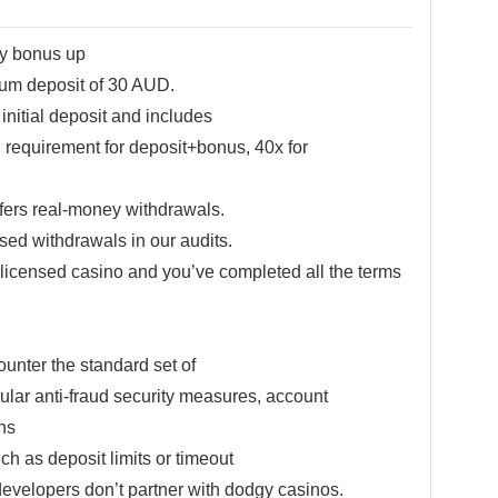
ly bonus up
um deposit of 30 AUD.
initial deposit and includes
 requirement for deposit+bonus, 40x for
fers real-money withdrawals.
sed withdrawals in our audits.
a licensed casino and you’ve completed all the terms
unter the standard set of
ular anti-fraud security measures, account
ons
h as deposit limits or timeout
evelopers don’t partner with dodgy casinos.