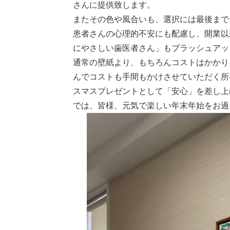
さんに提供致します。
またその色や風合いも、選択には最後まで
患者さんの心理的不安にも配慮し、開業以
にやさしい歯医者さん」もブラッシュアッ
通常の壁紙より、もちろんコストはかかり
んでコストも手間もかけさせていただく所
スマスプレゼントとして「安心」を差し上
では、皆様、元気で楽しい年末年始をお過