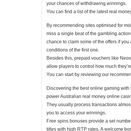
your chances of withdrawing winnings.
You can find a list of the latest real mo
By recommending sites optimised for mob
miss a single beat of the gambling action
chance to claim some of the offers if you
conditions of the first one.
Besides this, prepaid vouchers like Neos
allow players to control how much they’
You can start by reviewing our recommend
Discovering the best online gaming with 
power Australian real money online casi
They usually process transactions almost
you to access your winnings.
Free spins bonuses provide a set number 
titles with high RTP rates. A welcome bo