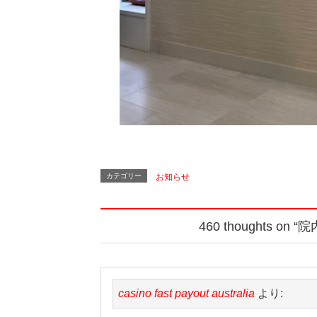
カテゴリー
お知らせ
460 thoughts on “
院
casino fast payout australia
より: